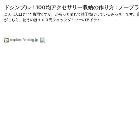
ドシンプル！100均アクセサリー収納の作り方 : ノープ
こんばんは(*^^*)梅雨ですが、からっと晴れて拍子抜けしているみっちーで
がこちら。使うのは１００円ショップダイソーのアイテム
noplanlife.blog.jp