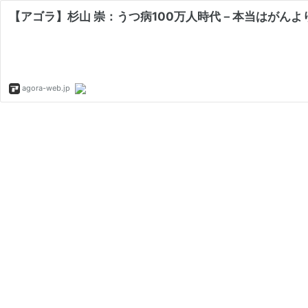
【アゴラ】杉山 崇：うつ病100万人時代－本当はがんよ
agora-web.jp