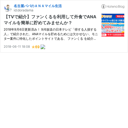
名古屋パパのＡＮＡマイル生活
id:doradama
【TVで紹介】ファンくるを利用して外食でANA
マイルを簡単に貯めてみませんか？
2018年9月6日更新済み！ 9/6放送の日本テレビ「得する人損する
人」で紹介された、ANAマイルを貯めるためには欠かせない、モニ
ター案件に特化したポイントサイトである、 ファンくる を紹介し
たいと思います。 ファンくる の案件は、お店の方にはナイショで
2018-06-11 18:08
実際に飲食店などを利用し、帰宅後に調査結果を報告することでポ
イ…