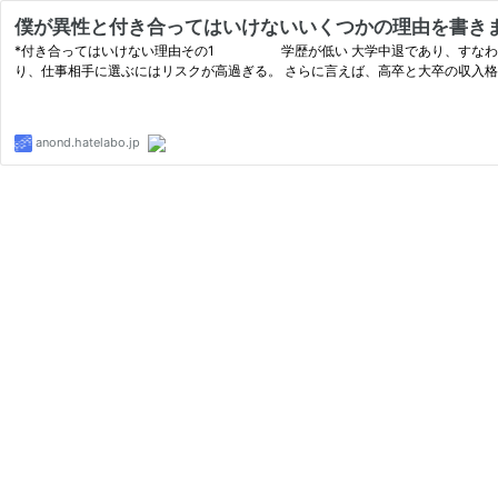
僕が異性と付き合ってはいけないいくつかの理由を書き
*付き合ってはいけない理由その1 学歴が低い 大学中退であり、すなわち
り、仕事相手に選ぶにはリスクが高過ぎる。 さらに言えば、高卒と大卒の収入
anond.hatelabo.jp