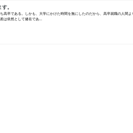
ます。
高卒である。しかも、大学にかけた時間を無にしたのだから、高卒就職の人間より
格差は依然として健在であ…