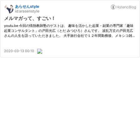
あらせんstyle
id:arasenstyle
メルマガって、すごい！
youtu.be 今回の情熱教師塾のゲストは、 趣味を活かした起業・副業の専門家「趣味
起業コンサルタント」の戸田光広（とだ みつひろ）さんです。 波乱万丈の戸田充広
さんの人生を語っていただきました。 大手旅行会社で１２年間勤務後、メキシコ雑貨
有入販売店として独立するも半年で廃業に追い込まれ、雑貨と負債の山が。 …
2020-03-13 00:10