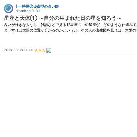
十一時屋🕚🌙夜型の占い師
id:atakagi0101
星座と天体① ～自分の生まれた日の星を知ろう～
占いが好きな人なら、雑誌などで見る12星座占いの星座が、どのような仕組みで
どうすれば太陽の位置が分かるのかというと、その人の出生図を見れば、太陽の
2018-09-18 14:44