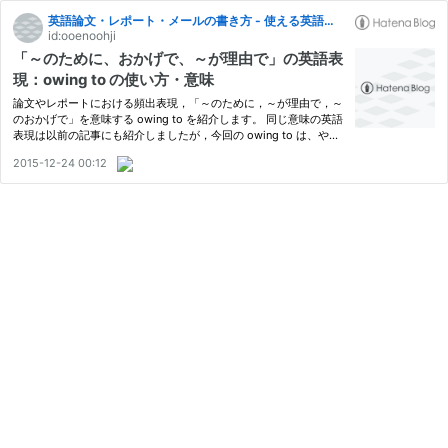
英語論文・レポート・メールの書き方 - 使える英語表現・フレーズ集 -
id:ooenoohji
「～のために、おかげで、～が理由で」の英語表
現：owing to の使い方・意味
論文やレポートにおける頻出表現，「～のために，～が理由で，～
のおかげで」を意味する owing to を紹介します。 同じ意味の英語
表現は以前の記事にも紹介しましたが，今回の owing to は、やや
かたい，公的な場面で使われる表現と言われています。 以下、例
2015-12-24 00:12
文を用いて使い方を紹介していきます。