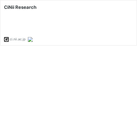
CiNii Research
ci.nii.ac.jp