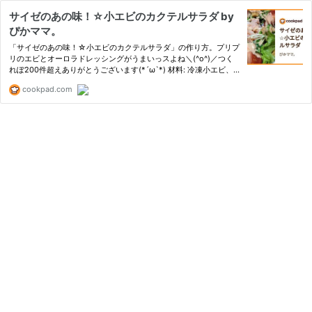
サイゼのあの味！☆小エビのカクテルサラダ by
ぴかママ。
「サイゼのあの味！☆小エビのカクテルサラダ」の作り方。プリプ
リのエビとオーロラドレッシングがうまいっスよね＼(^o^)／つく
れぽ200件超えありがとうございます(*´ω`*) 材料: 冷凍小エビ、
レタスやトマトなどの野菜、クルトン
cookpad.com