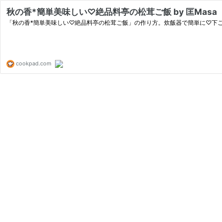
秋の香*簡単美味しい♡絶品料亭の松茸ご飯 by 匡Masa
「秋の香*簡単美味しい♡絶品料亭の松茸ご飯」の作り方。炊飯器で簡単に♡下ご
cookpad.com