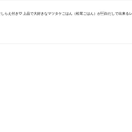
しらえ付き♡ 上品で大好きなマツタケごはん（松茸ごはん）が白だしで出来るレシ