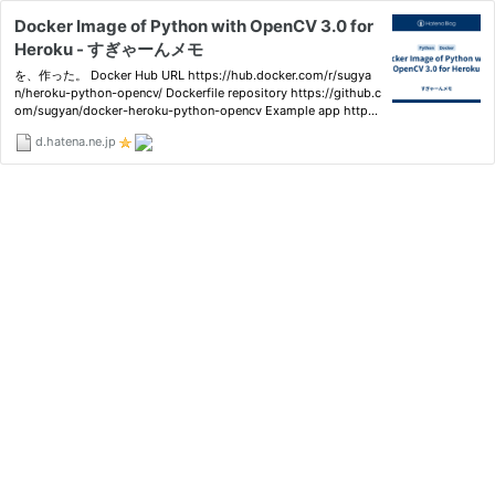
Docker Image of Python with OpenCV 3.0 for
Heroku - すぎゃーんメモ
を、作った。 Docker Hub URL https://hub.docker.com/r/sugya
n/heroku-python-opencv/ Dockerfile repository https://github.c
om/sugyan/docker-heroku-python-opencv Example app http
s://docker-python-opencv-example.herokuapp.com/ これを使
d.hatena.ne.jp
って https://devcenter.heroku.com/articles/docker のようにhero
ku-dock…