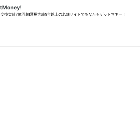
oney!
ント交換実績7億円超!運用実績9年以上の老舗サイトであなたもゲットマネー！