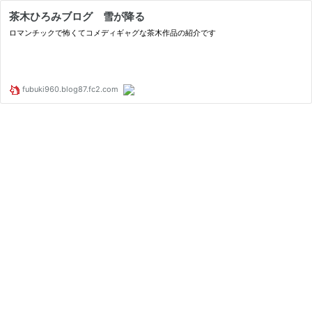
茶木ひろみブログ 雪が降る
ロマンチックで怖くてコメディギャグな茶木作品の紹介です
fubuki960.blog87.fc2.com