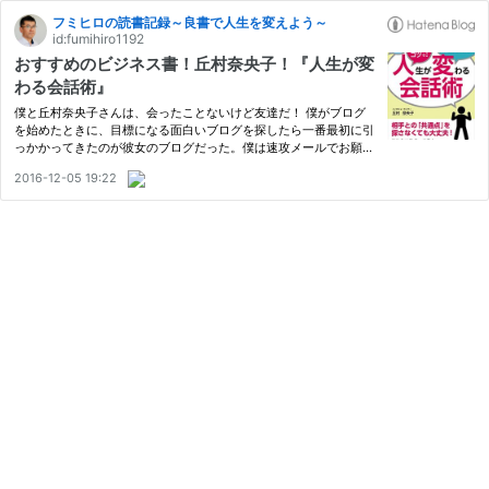
フミヒロの読書記録～良書で人生を変えよう～
id:fumihiro1192
おすすめのビジネス書！丘村奈央子！『人生が変
わる会話術』
僕と丘村奈央子さんは、会ったことないけど友達だ！ 僕がブログ
を始めたときに、目標になる面白いブログを探したら一番最初に引
っかかってきたのが彼女のブログだった。僕は速攻メールでお願い
して、友達になってもらった。今でもキラキラ輝く気になる存在な
2016-12-05 19:22
のだ。 そういうわけで、彼女の本はしっかり紹介させていただく…