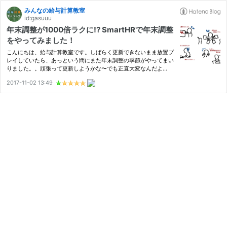
みんなの給与計算教室
id:gasuuu
年末調整が1000倍ラクに!? SmartHRで年末調整
をやってみました！
こんにちは、給与計算教室です。しばらく更新できないまま放置プ
レイしていたら、あっという間にまた年末調整の季節がやってまい
りました。。頑張って更新しようかな〜でも正直大変なんだよ
な〜。。と思っていたら！！！最近CMでも話題になった、あのSm
2017-11-02 13:49
artHRを使えばとんでもなく恐ろしいほど簡単に年末調整ができる
らしく…