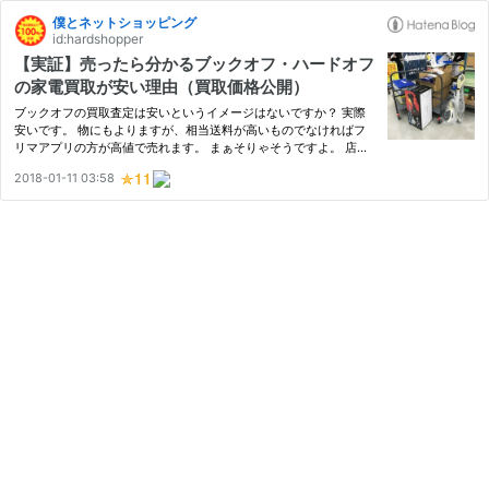
僕とネットショッピング
id:hardshopper
【実証】売ったら分かるブックオフ・ハードオフ
の家電買取が安い理由（買取価格公開）
ブックオフの買取査定は安いというイメージはないですか？ 実際
安いです。 物にもよりますが、相当送料が高いものでなければフ
リマアプリの方が高値で売れます。 まぁそりゃそうですよ。 店舗
の維持費、人件費を考えたら個人間取引と価格だけで比較するのは
2018-01-11 03:58
分が悪すぎるとは思います。 そして今回は、年末の大掃除で不要
に…