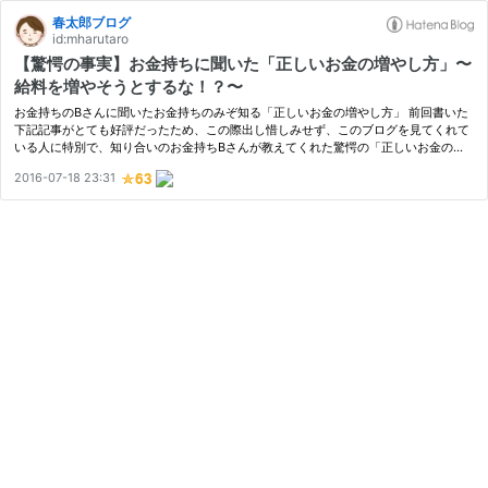
春太郎ブログ
id:mharutaro
【驚愕の事実】お金持ちに聞いた「正しいお金の増やし方」〜
給料を増やそうとするな！？〜
お金持ちのBさんに聞いたお金持ちのみぞ知る「正しいお金の増やし方」 前回書いた
下記記事がとても好評だったため、この際出し惜しみせず、このブログを見てくれて
いる人に特別で、知り合いのお金持ちBさんが教えてくれた驚愕の「正しいお金の増
やし方」をご紹介したいと思う。 harutaro.hatenablog.jp 私が、Bさんから聞…
2016-07-18 23:31