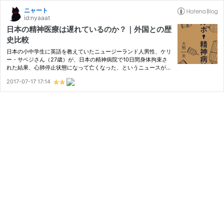
ニャート
id:nyaaat
日本の精神医療は遅れているのか？｜外国との歴
史比較
日本の小中学生に英語を教えていたニュージーランド人男性、ケリ
ー・サベジさん（27歳）が、日本の精神病院で10日間身体拘束さ
れた結果、心肺停止状態になって亡くなった、というニュースがネ
ット上で話題になっている。 死因は、身体拘束されたことによ
2017-07-17 17:14
り、血栓ができて心臓発作につながったものとみられている。 日
本の…