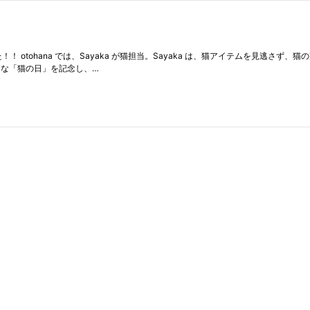
した！！ otohana では、Sayaka が猫担当。Sayaka は、猫アイテムを見
そんな「猫の日」を記念し、…