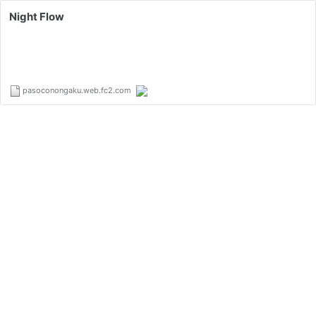
Night Flow
pasoconongaku.web.fc2.com