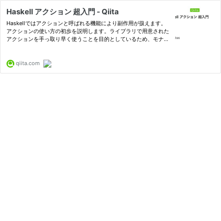
Haskell アクション 超入門 - Qiita
Haskellではアクションと呼ばれる機能により副作用が扱えます。
アクションの使い方の初歩を説明します。ライブラリで用意された
アクションを手っ取り早く使うことを目的としているため、モナド
や圏論には言及しません。 シリーズの記事です。 Haskell 超入門
Haskell...
qiita.com