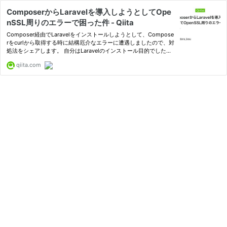
ComposerからLaravelを導入しようとしてOpe
nSSL周りのエラーで困った件 - Qiita
Composer経由でLaravelをインストールしようとして、Compose
rをcurlから取得する時に結構厄介なエラーに遭遇しましたので、対
処法をシェアします。 自分はLaravelのインストール目的でした
が、Composerインストール時一般に使えるTIPSかと思いま...
qiita.com