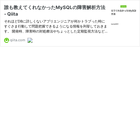
誰も教えてくれなかったMySQLの障害解析方法
- Qiita
それほどDBに詳しくないアプリエンジニアが何かトラブった時に
すぐさま行動して問題把握できるようになる情報を列挙しておきま
す。 開発時、障害時の対処療法やちょっとした定期監視方法など
を対象にしています。 抜本的な対策などはインフラエンジニアさ
qiita.com
んにお任せしたほうがいいと思います...