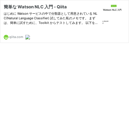
簡単な Watson NLC 入門 - Qiita
はじめに Watson サービスの中で分類器として用意されている NL
C(Natural Language Classifier) 試してみた私のメモです。 まず
は、簡単に試すために、Toolkit からテストしてみます。 以下を作
業する前に、Bluemix 上で、NLC...
qiita.com