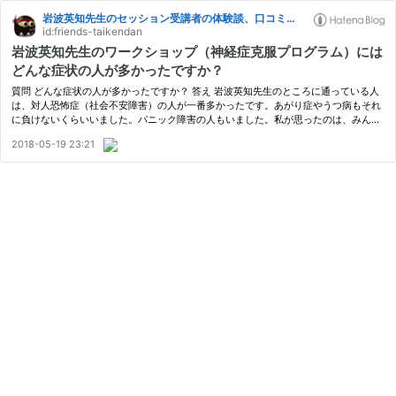
岩波英知先生のセッション受講者の体験談、口コミブログ
id:friends-taikendan
岩波英知先生のワークショップ（神経症克服プログラム）には
どんな症状の人が多かったですか？
質問 どんな症状の人が多かったですか？ 答え 岩波英知先生のところに通っている人
は、対人恐怖症（社会不安障害）の人が一番多かったです。あがり症やうつ病もそれ
に負けないくらいいました。パニック障害の人もいました。私が思ったのは、みんな
対人恐怖所や社会不安障害の人じゃなくても、人間関係で一番苦しんでいまし…
2018-05-19 23:21