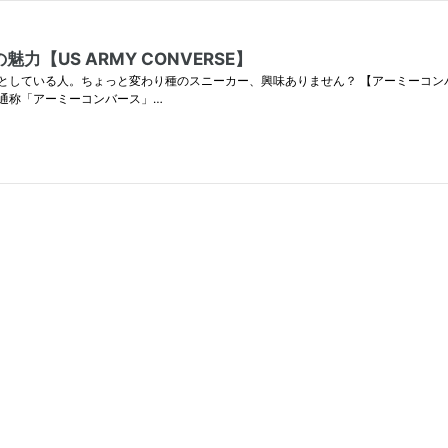
US ARMY CONVERSE】
している人。ちょっと変わり種のスニーカー、興味ありません？ 【アーミーコンバー
通称「アーミーコンバース」…