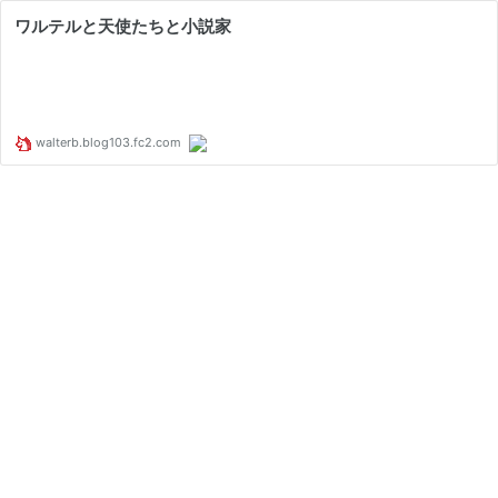
ワルテルと天使たちと小説家
walterb.blog103.fc2.com