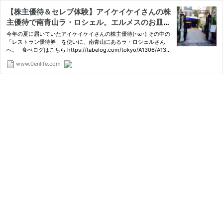
【株主優待＆セレブ体験】アイケイケイさんの株
主優待で南青山ラ・ロシェル。エルメスのお皿に
豪華なコース料理を堪能。 | 0円生活.com
今年の夏に届いていたアイケイケイさんの株主優待(･ω･) その中の
「レストラン優待券」を使いに、南青山にあるラ・ロシェルさん
へ。 食べログはこちら https://tabelog.com/tokyo/A1306/A130
602/1300
www.0enlife.com