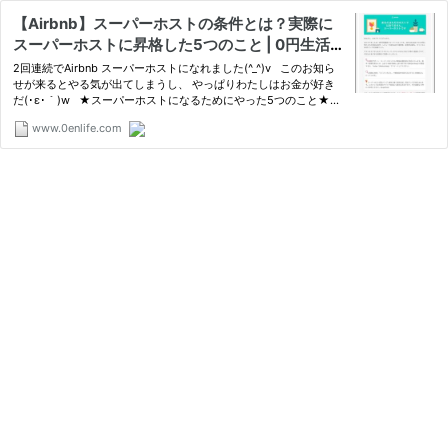
【Airbnb】スーパーホストの条件とは？実際に
スーパーホストに昇格した5つのこと | 0円生活.c
om
2回連続でAirbnb スーパーホストになれました(^_^)v このお知ら
せが来るとやる気が出てしまうし、 やっぱりわたしはお金が好き
だ(･ε･｀)w ★スーパーホストになるためにやった5つのこと★
① 部屋は隅々までキレイに。
www.0enlife.com