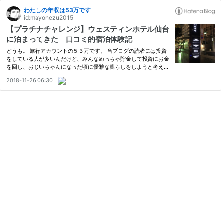
わたしの年収は53万です
id:mayonezu2015
【プラチナチャレンジ】ウェスティンホテル仙台
に泊まってきた 口コミ的宿泊体験記
どうも。 旅行アカウントの５３万です。 当ブログの読者には投資
をしている人が多いんだけど、みんなめっちゃ貯金して投資にお金
を回し、おじいちゃんになった頃に優雅な暮らしをしようと考えて
いる卑怯な人たちばかり。 そんな卑怯者なお前たちに、投資にお
2018-11-26 06:30
金を回さなかったらどうなるかを徹底的に思い知らせるのが当ブ
ロ…