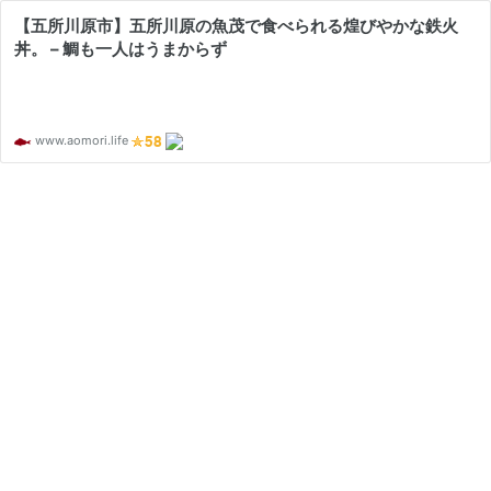
【五所川原市】五所川原の魚茂で食べられる煌びやかな鉄火
丼。 – 鯛も一人はうまからず
www.aomori.life