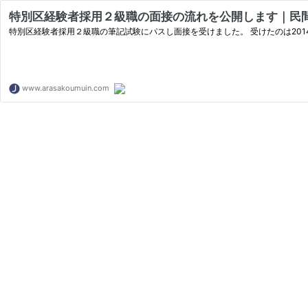
特別区経験者採用２級職の面接の流れを公開します｜民
特別区経験者採用２級職の筆記試験にパスし面接を受けました。 受けたのは201
www.arasakoumuin.com