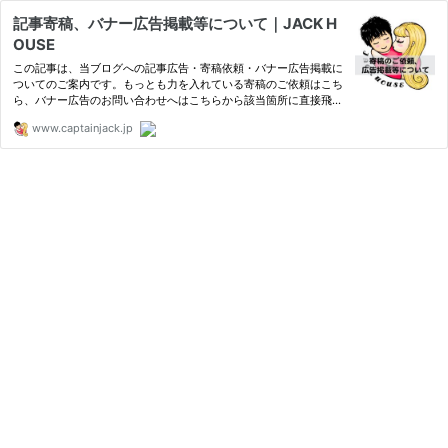
記事寄稿、バナー広告掲載等について｜JACK H
OUSE
この記事は、当ブログへの記事広告・寄稿依頼・バナー広告掲載に
ついてのご案内です。もっとも力を入れている寄稿のご依頼はこち
ら、バナー広告のお問い合わせへはこちらから該当箇所に直接飛べ
ます。（※記事広告、バナー広告掲載の説明は現在準備中） 僕のプ
www.captainjack.jp
ロフィールについてはこちらの記事をどうぞ！超長いですけど、…