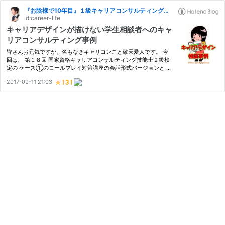
『お陰様で10年目』１級キャリアコンサルティング技能士が運営するキャリコン試験対策講座
id:career-life
キャリアデザインが描けない学生相談者へのキャ
リアコンサルティング事例
皆さんお元気ですか、名もなきキャリコンこと敬天愛人です。 今
回は、 第１８回 国家資格キャリアコンサルティング技能士２級検
定の ケース①のロールプレイ対策講座の会話形式バージョンと 口
頭試問追加版を提供します。 ケース①の相談者は大学4年生で
2017-09-11 21:03
す。 学生への就職支援は、 キャリアデザインが描けていないケー
スが多…