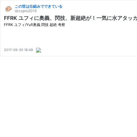
この世は仕組みでできている
id:cojiro2015
FFRK ユフィに奥義、閃技、新超絶が！一気に水アタッ
FFRK ユフィ/Yufi奥義 閃技 超絶 考察
2017-09-30 18:48