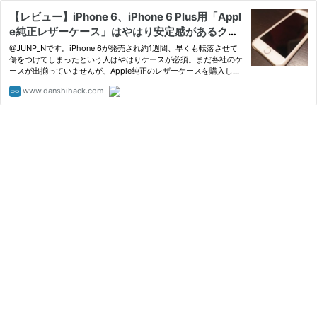
【レビュー】iPhone 6、iPhone 6 Plus用「Appl
e純正レザーケース」はやはり安定感があるクオ
リティ｜男子ハック
@JUNP_Nです。iPhone 6が発売され約1週間、早くも転落させて
傷をつけてしまったという人はやはりケースが必須。まだ各社のケ
ースが出揃っていませんが、Apple純正のレザーケースを購入しま
した。Apple純正とい…
www.danshihack.com