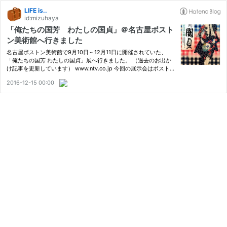
LIFE is..
id:mizuhaya
「俺たちの国芳 わたしの国貞」＠名古屋ボスト
ン美術館へ行きました
名古屋ボストン美術館で9月10日～12月11日に開催されていた、
「俺たちの国芳 わたしの国貞」展へ行きました。 （過去のお出か
け記事を更新しています） www.ntv.co.jp 今回の展示会はボスト
ン美術館のコレクション内から、歌川国芳・国貞の作品170件を楽
2016-12-15 00:00
しめる全国巡回展です。