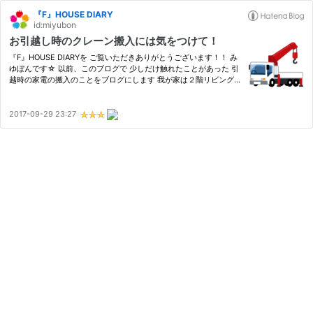
『F』HOUSE DIARY
id:miyubon
お引越し時のクレーン搬入には気をつけて！
『F』HOUSE DIARYを ご覧いただきありがとうございます！！ み
ゆぼんです☆ 以前、このブログで 少しだけ触れたことがあった 引
越時の家電の搬入のことをブログにします 我が家は２階リビング
で 洗濯機、冷蔵庫は２階にあります 洗濯機は引越時に コンパクト
なタイプのものに 買い換えたので玄関から搬入できたのですが
冷…
2017-09-29 23:27