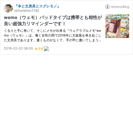
『本と文房具とスグレモノ』
id:fumihiro1192
wemo（ウェモ）パッドタイプは携帯とも相性が
良い超強力リマインダーです！
くるりと手に巻いて、そこにメモが出来る『ウェアラブルメモ”we
mo（ウェモ）』は、働く女性の間で2016年に大旋風を巻き起こし
た文房具であります。書くものがなくて、手の甲に書いてしまう人
にとっては大発明でしたよね。僕にはそんな習慣はないのですが、
2019-02-02 06:00
保育士として働く娘は、未だに手の甲に書いたりしてます。そこに
書…