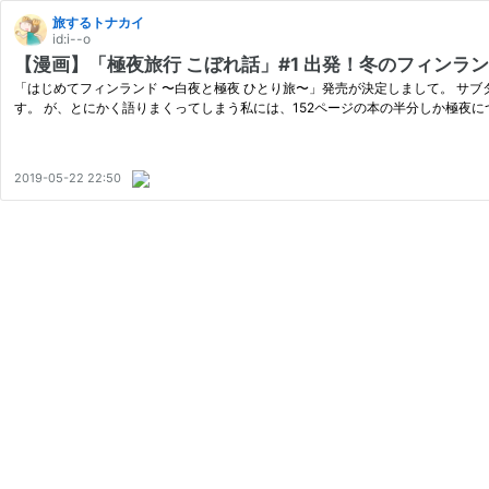
旅するトナカイ
id:i--o
【漫画】「極夜旅行 こぼれ話」#1 出発！冬のフィンラ
「はじめてフィンランド 〜白夜と極夜 ひとり旅〜」発売が決定しまして。 サ
す。 が、とにかく語りまくってしまう私には、152ページの本の半分しか極夜
2019-05-22 22:50