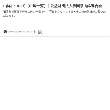
山鉾について（山鉾一覧） | 公益財団法人祇園祭山鉾連合会
祇園祭で巡行を行う山鉾の一覧です。写真をクリックすると各山鉾の詳細がご覧いた
だけます。
www.gionmatsuri.or.jp