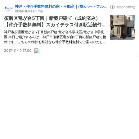
神戸・仲介手数料無料の家・不動産｜(株)ハートフルコーポレーション 垂水区・須磨区・西区版
id:daisukeshima
須磨区竜が台5丁目｜新築戸建て（成約済み）
【仲介手数料無料】スカイテラス付き駅近物件！
ハイグレード仕様！！
神戸市須磨区竜が台5丁目新築戸建 竜が台小学校区/竜が台中学校
区 本日ご紹介するのは、神戸市須磨区竜が台5丁目の新築戸建て物
件です。こちらの物件も弊社なら仲介手数料無料でご案内いたしま
す！他社で購入するよりも、151万6,320円お得にお買い上げいた
2017-11-10 17:00
だけますよ！ 今回ご紹介するのはこちらの物件です！ 竜が台5丁
目…