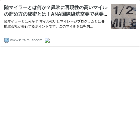
陸マイラーとは何か？異常に再現性の高いマイル
の貯め方の秘密とは！ANA国際線航空券で発券
されている日本国内線の積算率改悪を受けて
陸マイラーとは何か？ マイルないしマイレージプログラムとは各
航空会社が発行するポイントです。このマイルを効率的…
www.k-taimiler.com