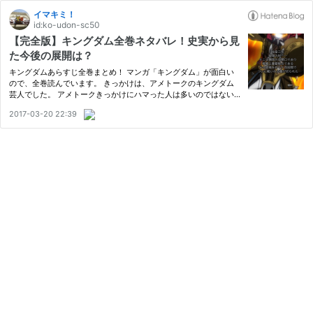
イマキミ！
id:ko-udon-sc50
【完全版】キングダム全巻ネタバレ！史実から見
た今後の展開は？
キングダムあらすじ全巻まとめ！ マンガ「キングダム」が面白い
ので、全巻読んでいます。 きっかけは、アメトークのキングダム
芸人でした。 アメトークきっかけにハマった人は多いのではない
でしょうか。 今回はこのキングダムの、1巻～69巻までのあらすじ
2017-03-20 22:39
を、ダイジェストで書いていきたいと思います。 もしあらすじで
興…