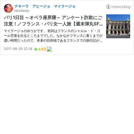
テキーラ アヒージョ マイラージョ
id:milerjo
パリ1日目 ～オペラ座界隈～ アンケート詐欺にご
注意！／フランス・パリ女一人旅【週末弾丸SFC
修行 #1-4】
マイラージョのゆうかです。 前回はフランスのシャルル・ド・ゴ
ール空港を出るところまででした。なかなかフランスに着くまでが
濃い時間だったので、本来の目的地であるフランスでの旅行記が始
まらず、恐縮です。今回は、フランス街歩きに出るところも書きた
2017-06-25 22:18
いと思います。 目次 空港からパリ市内までの交通手段 ロワシー…