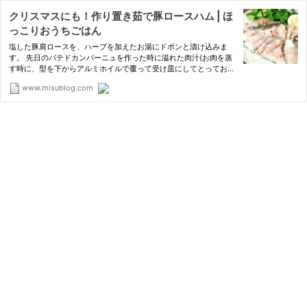
クリスマスにも！作り置き茹で豚ロースハム | ほ
っこりおうちごはん
塩した豚肩ロースを、ハーブを加えたお湯にドボンと漬け込みま
す。 先日のパテドカンパーニュを作った時に溢れた肉汁(お肉を蒸
す時に、型を下からアルミホイルで覆って受け皿にしてとっておき
ました)を茹で汁に使ってます。 www.misublog.c
www.misublog.com