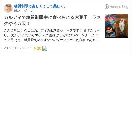
糖質制限で楽しくそして美しく。
id:AmyAmy
カルディで糖質制限中に食べられるお菓子！ラス
クやイカ天！
こんにちは！ 今日はカルディの低糖質シリーズです！ まずこちー
ら。 カルディ わいんdeラスク 釜揚げしらすのペペロンチーノ ３
６０円 そう、糖質控えめなオヤツのダークホース的存在である、
ラスク！！ そしてこちらのシリーズは以前もレビューした事があ
2019-11-02 09:55
ります。 www.mosarahanne.com 内容量もそこそこ入っているに
も…