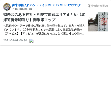
御朱印帳入れハンドメイドMUKUｘMUKUのブログ
id:mukuxmuku
御朱印のある神社～札幌市周辺エリアまとめ【北
海道御朱印巡り】御朱印マップ
札幌観光やツアーで神社仏閣を巡り御朱印を集めている方々が増え
てきています。 2020年新型コロナの流行により疫病退散妖怪の
【アマビエ】【アマビコ】が話題になったことで更に神社や御朱印
の注目が高まっています。 また、華やかな【花手水詣】が2020年
2021-01-09 00:30
夏より開始され若い女性の方中心に神社巡りが広がりを見せていま
す…