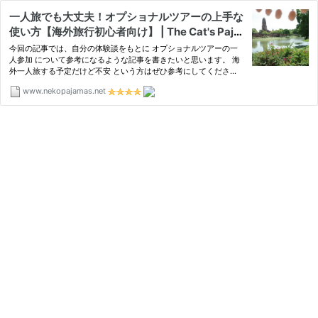
一人旅でも大丈夫！オプショナルツアーの上手な
使い方【海外旅行初心者向け】 | The Cat's Paja
mas（ぱじゃねこ）
今回の記事では、自分の体験談をもとに オプショナルツアーの一
人参加 について参考になるような記事を書きたいと思います。 海
外一人旅する予定だけど不安 という方はぜひ参考にしてくださ
い。 ※またこの記事は私の実体験に基づいているので、同じよう
www.nekopajamas.net