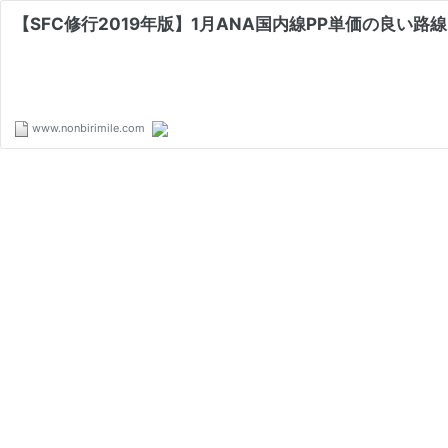
【SFC修行2019年版】1月ANA国内線PP単価の良い
www.nonbirimile.com